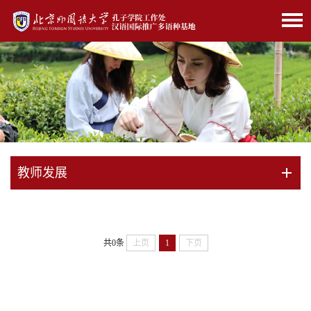
教师发展
共0条
上页
1
下页